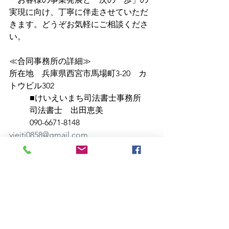
実現に向け、丁寧に伴走させていただ
きます。どうぞお気軽にご相談くださ
い。
≪合同事務所の詳細≫
所在地　兵庫県西宮市馬場町3-20　カ
トウビル302
	■けいえいまち司法書士事務所　
	司法書士	出田恵美		
	090-6671-8148　
yieiti0858@gmail.com
	■けいえいまち行政書士事務所　
	行政書士	石川あゆみ	
	090-2201-0469　
ayumi07110915@gmail.com