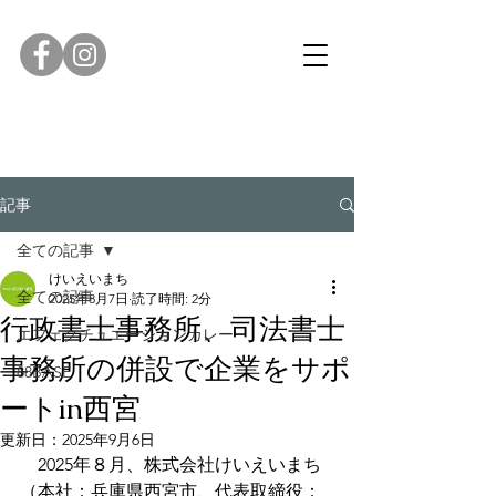
記事
全ての記事
けいえいまち
全ての記事
2025年8月7日
読了時間: 2分
行政書士事務所、司法書士
エフェクチュエーションカレー
事務所の併設で企業をサポ
88BASE
ートin西宮
更新日：
2025年9月6日
　2025年８月、株式会社けいえいまち
（本社：兵庫県西宮市、代表取締役：