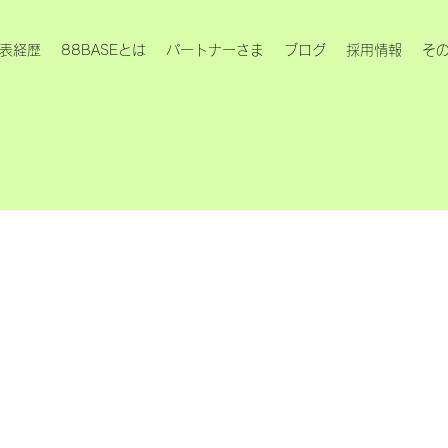
表経歴
88BASEとは
パートナーさま
ブログ
採用情報
そ