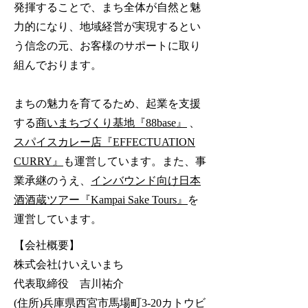
発揮することで、まち全体が自然と魅
力的になり、地域経営が実現するとい
う信念の元、
​お客様のサポートに取り
組んでおります。
まちの魅力を育てるため、起業を支援
する
商いまちづくり基地『
』
、
88base
スパイスカレー店『
EFFECTUATION
』
も運営しています。また、事
CURRY
業承継のうえ、
インバウンド向け日本
』
を
酒酒蔵ツアー『Kampai Sake Tours
運営してい
ます。
【会社概要】
株式会社けいえいまち
代表取締役 吉川祐介
(住所)兵庫県西宮市馬場町3-20カトウビ