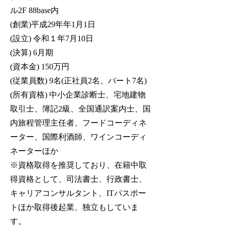
ル2F 88base内
(創業)平成29年年1月1日
(設立) 令和１年7月10日
(決算) 6月期
(資本金) 150万円
(従業員数) 9名(正社員2名、パート7名)
(所有資格) 中小企業診断士、宅地建物
取引士、簿記2級、全国通訳案内士、
国
内旅程管理主任者、
フードコーディネ
ーター、国際利酒師、ワインコーディ
ネーターほか
※資格取得を推奨しており、在籍中取
得資格として、司法書士、行政書士、
キャリアコンサルタント、ITパスポー
ト
ほか取得後起業、独立もしていま
す。